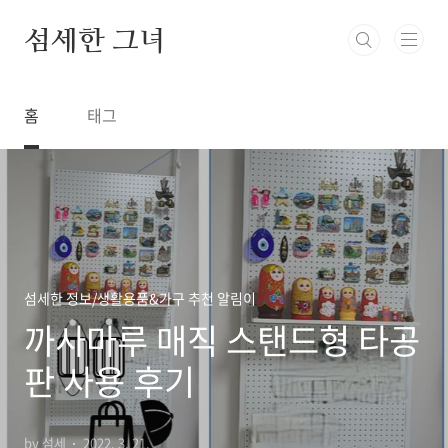
본문 바로가기
섬세한 그녀
홈
태그
섬세한 정보/생활용품&가구 추천 알림이
까사마루 매직 스탠드형 타공
판 사용 후기
by 섬세
2022. 3. 21.