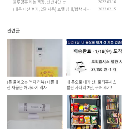
천
블루밍홈 레논 책장, 선반 4단
2022.03.16
(0)
(0)
(내돈 내산 후기, 2달 사용) 호텔 침대/협탁 세트
2022.02.15
추천
(0)
관련글
(돈 들어오는 액자 리뷰) 내돈내
내 돈으로 내가 산! 로티홈시스
산 재물운 해바라기 액자
발판 사다리 2단, 구매 후기!