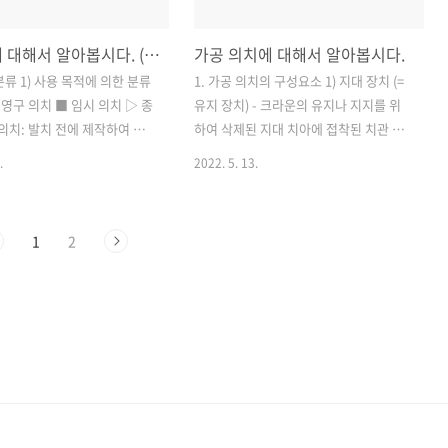
다. - 충분한 강도가 있는 것
격, 나이 - 인공 치아의 형태 3종류: 난원
다. - 인상 재료와 화학반응이
형, 첨형, 사각형, 가이드를 사용하여 환
총 의치에 대해서 알아봅시다. (첫 번째)
가공 의치에 대해서 알아봅시다.
것을 사용합니다. - 화학적으로
자의 얼굴 윤곽, 성별, 성격, 연령과 조화
장 시에 변질하지 않는 것을
된 것을 선택합니다. - 여성이 남성보다
분류 1) 사용 목적에 의한 분류
1. 가공 의치의 구성요소 1) 지대 장치 (=
 - 실온에서 경화되고 경화시
더 작고 둥글며 부드러운 느낌을 줍니다.
 영구 의치 ■ 임시 의치 ▷ 종
유지 장치) - 크라운의 유지나 지지를 위
 것을 사용합니다. - 조작성이
- 인공 치아의 색과 형태의 선택..
 의치: 발치 전에 제작하여 발치
하여 삭제된 지대 치아에 접착된 치관 외
장착할 수 있도록 하고 (한 달
크라운입니다. - 앞니 쪽은 심미적 도자기
.
2022. 5. 13.
, 발치로 인한 심미 장애를 극복
금속관, 어금니 쪽은 기능성 전부 금속관
하기 전에 형태를 기록해야 하
을 적용합니다. 2) 가공 치아 - 하나 또는
 있는 조직 부분을 이른 시간 안
둘 이상의 치아 결손 시, 결손부는 가공 치
1
2
필요가 있습니다. ② 이행 의
아로 연결부와 접착하며, 인접한 자연치
된 치아를 발치한 후 총 의치로
아는 삭제하여 지대 치아로 활용하는 보
을 세우고 임시로 제작한 의
철 장치입니다. - 인공 치아를 지대 장치
③ 치료 의치: 구강 조직의 치
와 견고한 금속으로 된 연결부로 연결합
막 조정, 교합 조정) 등의 목적
니다. - 앞니 쪽은 심미성, 어금니 쪽은 청
④ 점막 조정 의치: 주기적으로
결성이 중요합니다. - 가공 치아 전체를
부분에 재료를 추가하여 의치
금속, 도자기 또는 볼 쪽을 도자기나 레진
분을 조정하는 의치입니다. ▷
으로 채워 만든 형태가 있습니다. 3) 연결
시 의치는 최종 의치를 제작하
부 - 지대 치아와 가공 치아를 연결하는 역