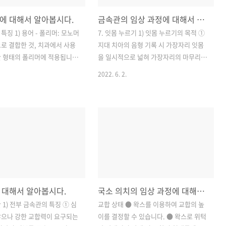
에 대해서 알아봅시다.
금속관의 임상 과정에 대해서 알아봅시다. (두 번째)
특징 1) 용어 - 폴리머: 모노머
7. 잇몸 누르기 1) 잇몸 누르기의 목적 ①
로 결합한 것, 치과에서 사용
지대 치아의 음형 기록 시 가장자리 잇몸
한 형태의 폴리머에 적용됩니
을 일시적으로 넓혀 가장자리의 마무리
노머: 고분자 화합물을 구성하는
선을 정확하게 본뜨기 위해서 시행하였습
2022. 6. 2.
은 물질입니다. (=단량체 또
니다. ② 수복 물질의 가장자리 적합도를
 - 분자량이 큰 화합물을 생성
증가시키기 위해서 시행하였습니다. 2)
 결합을 위해서 화학 반응하는
잇몸 누르기의 주의사항 ① 과도한 잇몸
머를 형성하는 과정입니다. -
누르기는 잇몸을 손상할 가능성 높습니
성분과 형태가 다른 2종 이상의
다. ② 술 후 잇몸 염증을 피하기 위해서
서 재료 물성을 강화한 것입
잇몸을 누르는 시간을 짧게 해야 합니다.
공간 구조: 선형, 가지형, 가교 결
(15분 이내) 영구적으로 넓혀지지 않도록
선형, 가지형 - 열가소성 재료: 약
해야 합니다. ③ 환자의 문진을 통해서 고
결합을 이루어 가열하게 되면
혈압 등을 확인합니다. (에피네프린이 함
 대해서 알아봅시다.
국소 의치의 임상 과정에 대해서 알아봅시다. (두 번째)
재료로 변합니다. 냉각시키면
유된 코드는 심혈관 환자에게는 사용하지
시 형성되고 경화가 일어납니
않습니다.) 3) 시행 방법 ● 방법 ① 한 가
 1) 전부 금속관의 특징 ① 심
교합 상태 ● 왁스를 이용하여 교합의 높
가교 결합형 - 열경화성 재료: 망상
닥 코드로 잇몸 누르는 방법 ② 두 가닥 코
않으나 강한 교합력이 요구되는
이를 결정할 수 있습니다. ● 왁스로 위턱