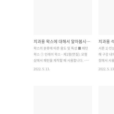
후방 연장 의치를 위한 개조 모형 제작합
보호 재료, 
니다. ⑦ 위턱과 아래턱의 관계를 기록하
강도 ① 압
고 교합을 얻습니다. ⑧ 교합기를 장착합
폴리 카복실
니다. ⑨ 인공치 배열 및 잇몸을 형성합니
② 인장강
다. ⑩ 납 의치를 적합 시켜 봅니다. ⑪ 매
보다 낮고
몰 중합 후 교합기 재장착, 교합 조정, 연
다. (강도
치과용 왁스에 대해서 알아봅시다.
마합니다. ⑫ 술 후 관리: 국소 의치의 장
금니 Ⅱ급에
착 및 조정합니다. 1. 검사 진단 과정 1) 구
남에 따라 
왁스의 분류에 따른 용도 및 특성 ■ 패턴
서론 1) 
강 검사 ○ 지대 치아로 사용할 잔존 치아
높은 용해도
왁스 ① 인레이 왁스 - 제1형(연질): 모형
해 구강 내
검사: 치아우식증 여부, 치주 질환, ..
광칠로 도포
상에서 패턴을 제작할 때 사용합니다. -
정에서 사용
후..
제2형(경질): 구강 내에서 직접 패턴을 제
료: 인상 
2022. 5. 13.
2022. 5. 13
작할 때 사용합니다. ② 주조 왁스: 국소
현할 때 사용
의치나 그 외 장치물의 금속 주조물 제작
을 통해 제
용, 실온에서 가소성이 높아 성형이 쉽습
을 제작하기
니다. ③ 기초 상 왁스: 총 의치 제작 시 사
로 분리할 때
용, 교합 상의 초기 악궁 형태 설정에 사용
형, 다이)
됩니다. ■ 작업용 왁스 ① 박스 형태를
재료로 석고
제작하는 왁스: 인상 재료에 석고를 주입
재료의 요구