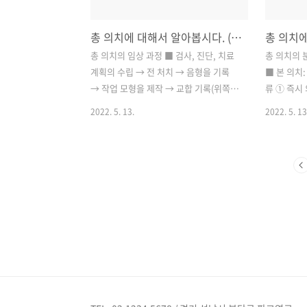
할 때 벽을 형성하기 위해 사용, 모형의 베
을 사용합니
이스를 필요한 크기와 형태로 형성하고,
을 사용합니
총 의치에 대해서 알아봅시다. (두 번째)
치아가 없는 악궁의 형태를 얻고, 얻어진
되지 않는 
모형의 가장자리를 박스 형태를 만든 다
안정되고 저
총 의치의 임상 과정 ■ 검사, 진단, 치료
총 의치의 
음 석고를 부어서 제작합니다. ② 유틸리
사용합니다.
계획의 수립 → 전 처치 → 음형을 기록
■ 본 의치:
티 왁스: 트레이의 가장자리에 부착하여
간이 적당한
→ 작업 모형을 제작 → 교합 기록(위쪽의
류 ① 즉시
트레이의..
좋..
턱과 아래턱의 교합 상태를 기록) → 위쪽
후에 즉시 
2022. 5. 13.
2022. 5. 13
의 턱과 아래턱의 관계를 기록하여 교합
정도 장착)
기에 장착, 인공 치아의 배열 (잇몸을 형
하고, 발치
성) → 왁스로 된 의치를 제작 → 구강 내
고, 의치에
에 시험 적합 → 매몰, 중합 → 총 의치 완
에 바꿔줄 
성 → 총 의치 장착 1. 총 의치의 전 처치
치: 잔존 
1) 보존적(비외과적) 처치 - 임시 의치 또
바꿔줄 계획
는 기존의 본 의치를 48~72시간 전에 제
치입니다. 
거하고, 조직의 회복을 유도합니다. - 의
주 치료(점
치와 맞닿는 지지 조직을 관리합니다. 청
으로 장착 
결하게 관리하여 염증을 예방합니다. - 의
의치 조직 
치로 인해 생긴 구내염이 있으면 의치의
의 점막 부
청결을 지도, 의치 세정제 사용 교육을 시
적용 ① 임