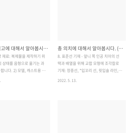
기저 재료, 이장재 2. 특성 (1)
시충전재로 쓰입니다. (강도가 비교적 낮
축강도는 인산 아연 시멘트나
기 때문입니다.) - 단점: 구강 내에서 시간
 레이트 시멘트보다 큽니다.
경과에 따라 용해, 침식되어 영구성이 떨
도는 폴리 카복실레이트 시멘트
어집니다. - 취급 성질, 경제성 때문에 전
 인산아연 시멘트와는 비슷합니
체 수복의 40~60%를 차지합니다. 1) 치
가 약해 치아의 절단부 Ⅳ급, 어
과용 시멘트의 주요 용도(접착 및 수복, 베
치과용 석고에 대해서 알아봅시다.
총 의치에 대해서 알아봅시다. (세 번째)
 부적당합니다.) ③ 시간이 지
이스, 이장재, 광칠, 임시충전재, 근관 충
강도가 증가합니다. (2) 초기에
전재, 치주 팩 등) - 치과용 시멘트= 분말+
인상 재료: 복제물을 제작하기 위
8. 표준선 기재 - 앞니 쪽 인공 치아의 선
가 단점입니다. (24시간 동안
액을 혼합하여 사용합니다. * 수용성 액
의 상태를 음형으로 옮기는 과
택과 배열을 위해 교합 모형에 조각칼로
하여 보호합니다.) → 경화
(인산 용액, 카복실산) => 수성 시멘트 ..
합니다. 2) 모델, 캐스트용 재
기재: 정중선, *입꼬리 선, 윗입술 라인,
모형을 통해 구강 내의 모습을 재
아랫입술 라인, 스마일 라인 *입꼬리 선 :
.
2022. 5. 13.
합니다. 3) 다이용 재료: 인상
상악 견치 원심 쪽과 일치되는 송곳니 라
작된 모델에서 치과 수복 물질
인으로 상악 앞니 쪽의 인공 치아의 너비
 위하여 해당 부위 치아를 따
를 선택하는 기준 9. 인공 치아의 선택 -
 사용합니다. 4) 모델(주 모
인공 치아의 형태와 색조 선택: 모형 본보
용 재료: 인상 모형에 채워지는
기와 색 본보기를 이용합니다. - 앞니 쪽:
를 많이 사용합니다. 5) 모형
심미성을 고려하여 형태, 색조, 크기 등을
조건 - 크기 정밀도가 좋은 것
선택합니다. - 선택 기준 요소: 성별, 성