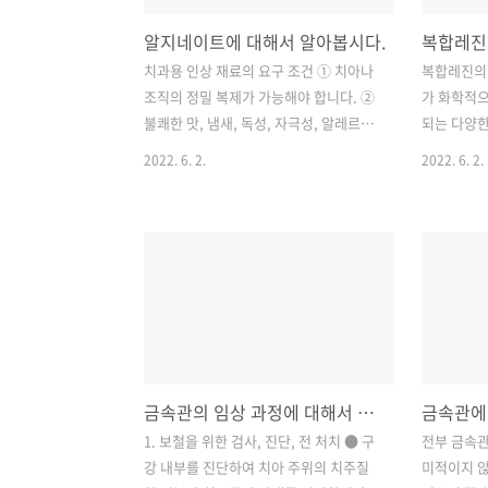
알지네이트에 대해서 알아봅시다.
복합레진
치과용 인상 재료의 요구 조건 ① 치아나
복합레진의 
조직의 정밀 복제가 가능해야 합니다. ②
가 화학적으
불쾌한 맛, 냄새, 독성, 자극성, 알레르기
되는 다양
반응이 없어야 합니다. ③ 적당한 흐름성
다. - 모
2022. 6. 2.
2022. 6. 2.
과 탄성이 있어야 합니다. (탄성 계수가 크
분자량이 작
다는 것은 뻣뻣한 재료가 된다는 것이고,
는 단위체)
탄성이 있는 재료는 탄성 계수가 감소해
하는 반응:
야 합니다.) ④ 소독 후 크기 변화가 없고,
과정, 폴리
안정되어 있어야 합니다. ⑤ 구강 내에서
복합레진: 
제거 시 찢김이나 영구 변형에 저항할 수
재료를 섞어
있는 충분한 기계적 강도를 가져야 합니
니다. 2) 
다. ⑥ 소독 후 크기 변화나 물리적인 변화
합형 (1) 
가 없어야 합니다. (영구 변형이 없어야 합
한 물리적 
금속관의 임상 과정에 대해서 알아봅시다. (첫 번째)
금속관에
니다.) ⑦ 모형 재료와 친화성이 우수해야
부드러운 
합니다. ⑧ 작업 시간이 충분해야 합니다.
결합이 다
1. 보철을 위한 검사, 진단, 전 처치 ● 구
전부 금속관
(환자 입에 들어간 후에는 경화 시간이 짧
다. (2) 
강 내부를 진단하여 치아 주위의 치주질
미적이지 