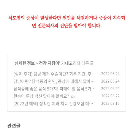
식도염의 증상이 발생한다면 원인을 해결하거나 증상이 지속되
면 전문의사의 진단을 받아야 합니다.
'
섬세한 정보
>
건강 지킴이
' 카테고리의 다른 글
(실제 후기) 담낭 제거 수술이란? 회복 기간, 후유
2022.06.24
증도 알아봅시다!
담낭이란? 담석증의 원인, 증상에 대해서 알아보
2022.06.24
(0)
자!
담석증에 좋은 음식 5가지! 피해야 할 음식 5가
2022.06.24
(0)
지!
원숭이 두창 백신 맞아야 할까요?
2022.06.22
(0)
(0)
(2022년 혜택) 정확한 치과 치료 건강보험 혜택
2022.03.16
알아가세요!
(0)
관련글