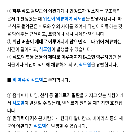
①
하부 식도 괄약근이 이완
되거나
긴장도가 감소
하는 구조적인
문제가 발생했을 때
위산이 역류하여 식도염
을 발생시킵니다. 하
부 식도 괄약근은 식도와 위의 사이를 조여서 위산이 역류하는 것
을 막아주는 근육이고, 트림이나 식사 시에만 열립니다.
②
위산 배출이 제대로 이루어지지 않으면
식도나 위에 체류하는
시간이 길어지고,
식도염
이 발생할 수 있습니다.
③
식도의 연동 운동이 제대로 이루어지지 않으면
역류하였던 음
식물이나 위산이 식도에 체류하게 되고,
식도염
을 유발합니다.
■
비 역류성 식도염
도 존재합니다.
① 음식이나 비염, 천식 등
알레르기 질환
을 가지고 있는 사람에게
서
식도염
이 발생할 수 있는데, 알레르기 원인을 제거하면 호전됩
니다.
②
면역력이 저하
된 사람에게 칸디다 알비칸스, 바이러스 등의 세
균이 이환되면
식도염
이 발생할 수 있습니다.