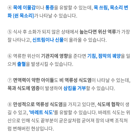
④
목에 이물감
이나
통증
을 유발할 수 있는데,
목 쓰림, 목소리 변
화 (쉰 목소리)
가 나타날 수 있습니다.
⑤ 식사 후 소화가 되지 않은 상태에서
눕는다면
위산 역류
가 가장
잘 나타나고,
신트림이나 신물
이 올라올 수 있습니다.
⑥ 역류한 위산이
기관지에 영향
을 준다면
기침, 점막의 궤양
을 일
으켜
출혈
을 발생시킬 수 있습니다.
⑦
면역력이 약한 아이들
도
비 역류성 식도염
이 나타날 수 있는데,
목과 식도에 염증
이 발생하여
삼킴을 거부
할 수 있습니다.
⑧
만성적으로 역류성 식도염
을 가지고 있다면,
식도에 협착
이 생
길 수 있고,
'바레트 식도'
를 유발할 수 있습니다. 바레트 식도는 위
산으로 인해 식도 끝부분이 굳은살처럼 굳어져 장의 내벽 조직처
럼 변해버린 현상입니다.