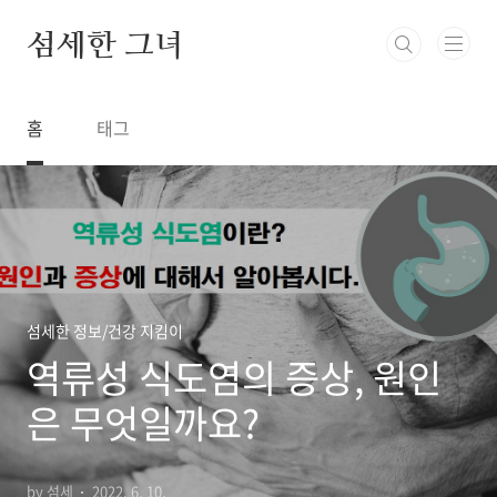
본문 바로가기
섬세한 그녀
홈
태그
섬세한 정보/건강 지킴이
역류성 식도염의 증상, 원인
은 무엇일까요?
by 섬세
2022. 6. 10.