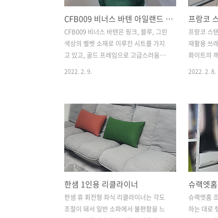
CFB009 비너스 바텐 아일랜드 식탁 의자
프랑코 
CFB009 비너스 바텐은 핑크, 블루, 그린
프랑코 스
색상의 벨벳 소재로 이루진 시트를 가지
재활용 쓰레
고 있고, 골드 프레임으로 고급스러움을
화이트의 
더합니다. 아일랜드 식탁 의자 특성상 높
과도 볼 수
2022. 2. 9.
2022. 2. 8.
낮이 조절이 되어야 합니다. 내가 사용 목
로 분리해서
적에 따라서 의자를 종류별로 구매해서
는 겁니다.
써봤는데, 어떤 종류의 의자이던지, 잠깐
짝 흔들리는
앉아있어도 등받이는 꼭 필요합니다. 아
에 비해서 
니면 시간이 지나면서 허리에 무리가 많
이딩 도어로
이 갑니다. 근데 CFB009 비너스 바텐은
리수거함에
등받이가 꽤 높이 올라와 있습니다. 편한
여닫기가 편
데 디자인까지 만족스럽습니다. 제품은
이딩 도어
분해돼서 오는데 끼워 넣고, 렌치로 살짝
편리했습니
한샘 1인용 리클라이너
슈랙엣홈
조이는 부분밖에 없어서 여자 혼자서도
쓰레기는 가
충분히 빨리 끝낼 수 있습니다. 골드 프레
데, 담아놨
한샘 휴 회전형 좌식 리클라이너는 각도
슈랙엣홈 조
임과 벨벳 소재 시트의 아일랜드 식탁 의
겨서 버리
조절이 돼서 일반 소파에서 불편함을 느
하는 대로 