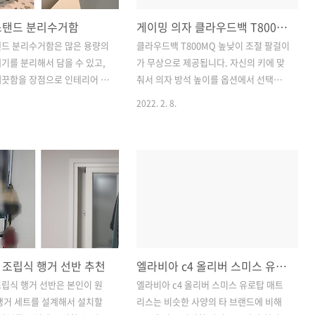
스탠드 분리수거함
게이밍 의자 클라우드백 T800MQ 추천!
탠드 분리수거함은 많은 용량의
클라우드백 T800MQ 높낮이 조절 팔걸이
기를 분리해서 담을 수 있고,
가 무상으로 제공됩니다. 자신의 키에 맞
깨끗함을 장점으로 인테리어 효
춰서 의자 방석 높이를 옵션에서 선택해
 있습니다. 가장 편리한 점은 따
서 구매하실 수 있습니다. 의자에 오래 앉
2022. 2. 8.
 쓰레기를 비우러 갈 수 있다
아서 작업을 하는데 그동안은 저렴한 의
 플라스틱 소재이기 때문에 살
자만 사용하다 보니 허리에 무리가 많이
 느낌은 있지만 저렴한 가격
오는 것 같아서 이번에는 크게 맘먹고 이
견고한 제품인 것 같아요. 슬라
제품을 구매하게 되었습니다. 사용감도
 편리함! 간단한 분리! 우선 분
굉장히 만족스럽고, 색상도 고급스럽고
 재활용 쓰레기를 버릴 때는
마감처리도 잘되어있는 오랜만에 마음에
해야 합니다. 이 제품은 슬라
드는 의자여서 후기를 공유하고 싶습니
로 되어있어서 개폐가 굉장히
다. 오랫동안 앉아 있어도 편안함, 퀼팅 에
다. 그리고 분리수거함에 있는
어 메쉬 소재 T800MQ 모델은 통기성도
 조립식 행거 선반 추천
엘라비아 c4 올리버 스미스 유로탑 매트리스 추천
득 채우면 비우러 가야 하는
뛰어나고, 시원한 느낌을 주는 에어 메쉬
던 쓰레기를 다시 다른 곳에 옮
소재로 되어있습니다. 의자에 장시간 앉
립식 행거 선반은 본인이 원
엘라비아 c4 올리버 스미스 유로탑 매트
는 불편함을 겪어보신 분들이
아 있을 때, 특히 여름과 같이 땀이 많이
행거 세트를 설계해서 설치할
리스는 비슷한 사양의 타 브랜드에 비해